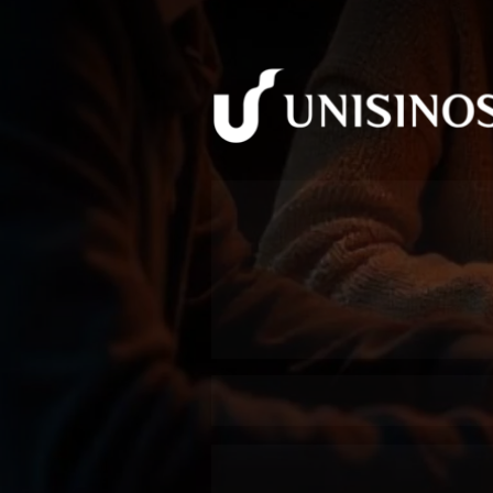
Residênci
Apoio à 
do Rio G
A Unisinos e a BRISA se unira
tecnologia!
Conecte-se ao futuro partici
uma 
bolsa mensal de estud