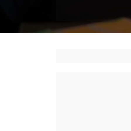
oportunidade de desenvolver 
aprimorando as 
soft skills e
futuro.
Sobre o Pr
O Programa é a união de esforços
tecnologia, inovação e empreende
Universidade do Vale do Rio dos Si
e com recurso do Governo Federal
objetivo principal é formar profi
avançada para atender às deman
Projeto Residência em TIC 55 - Ap
apoiado pelo Ministério da Ciênci
da Lei nº 8.248, de 23 de outubro 