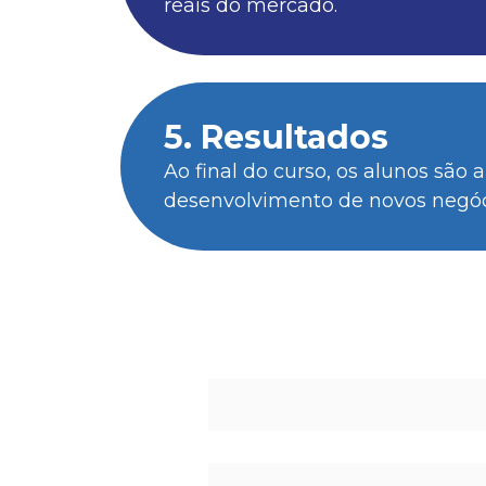
reais do mercado.
5. Resultados
Ao final do curso, os alunos sã
desenvolvimento de novos negóc
Quem Pode P
Graduados ou graduandos em curso