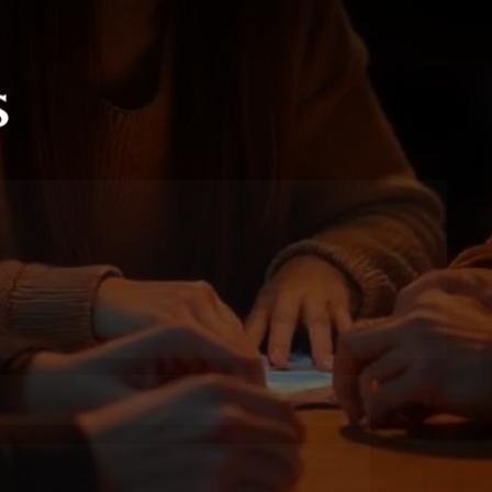
a em TIC 55 - 
Recuperação 
rande do Sul
m para impulsionar sua carreira em 
pando do Programa e tenha acesso a 
os
, um 
notebook em comodato
 e a 