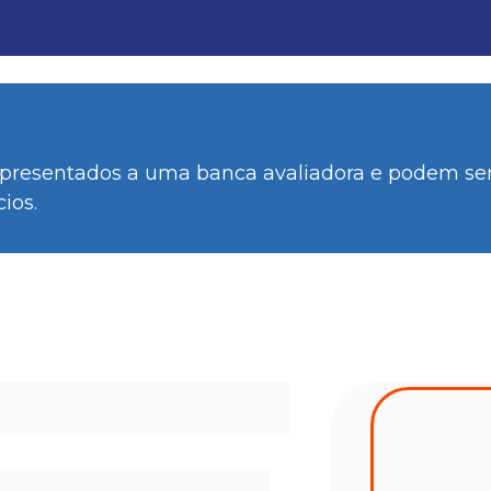
o apresentados a uma banca avaliadora e podem se
ios.
articipar?
s de nível superior das áreas 