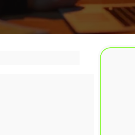
projetos reais para empresas, 
ssenciais para o profissional do 
ograma
 de instituições que fomentam a 
dorismo no cenário nacional: 
nos – Unisinos, Tecnosinos, BRISA, Softex 
 destinado ao Rio Grande do Sul. O 
ssionais qualificados em programação 
das do mercado.
oio à Recuperação do Rio Grande do Sul, 
a, Tecnologia e Inovações, com recursos 
de 1991.